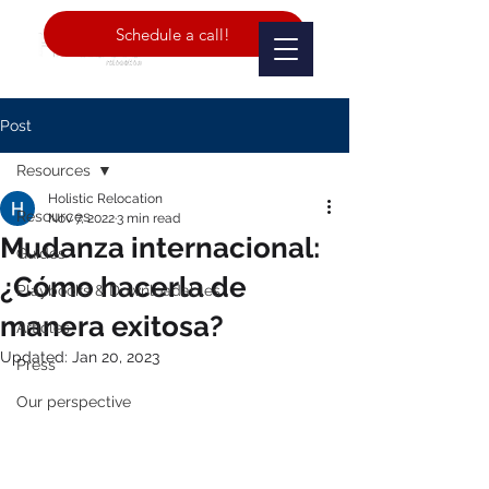
Schedule a call!
Post
Resources
Holistic Relocation
Resources
Nov 7, 2022
3 min read
Mudanza internacional:
Guides
¿Cómo hacerla de
Playbooks & Downloadables
manera exitosa?
Articles
Updated:
Jan 20, 2023
Press
Our perspective