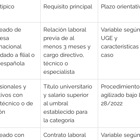
 típico
Requisito principal
Plazo orientati
eado de 
Relación laboral 
Variable según
esa 
previa de al 
UGE y 
nacional 
menos 3 meses y 
características
dado a filial o 
cargo directivo, 
caso
 española
técnico o 
especialista
sionales y 
Título universitario 
Procedimiento
tivos con 
y salario superior 
agilizado bajo 
l técnico o de 
al umbral 
28/2022
ón
establecido para 
la categoría
eado con 
Contrato laboral 
Variable según