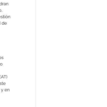
dran 
, 
stión 
d de 
os 
o 
EAT) 
ste 
 y en 