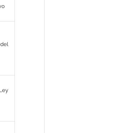
vo
 
 del 
 
Ley 
 