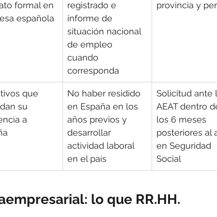
ato formal en 
registrado e 
provincia y perf
esa española
informe de 
situación nacional 
de empleo 
cuando 
corresponda
tivos que 
No haber residido 
Solicitud ante 
adan su 
en España en los 
AEAT dentro d
encia a 
años previos y 
los 6 meses 
ña
desarrollar 
posteriores al a
actividad laboral 
en Seguridad 
en el país
Social
raempresarial: lo que RR.HH. 