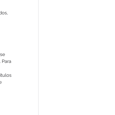
dos, 
se 
 Para 
tulos 
e 