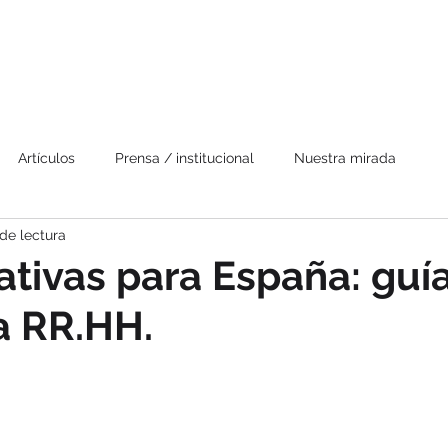
Quienes somos
Cobertura
Recursos
Artículos
Prensa / institucional
Nuestra mirada
de lectura
ativas para España: guí
a RR.HH.