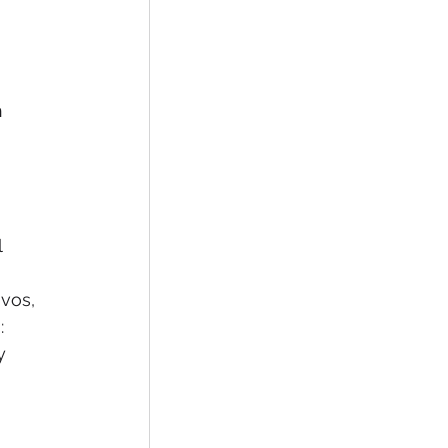
 
 
 
vos, 
: 
y 