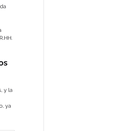
ada 
a 
R.HH. 
os 
 y la 
o, ya 