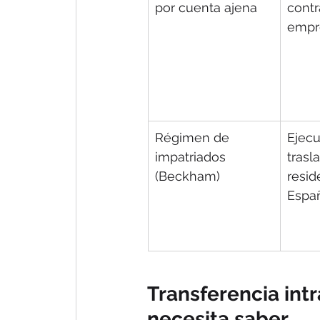
por cuenta ajena
contr
empr
Régimen de 
Ejecu
impatriados 
trasl
(Beckham)
resid
Espa
Transferencia int
necesita saber