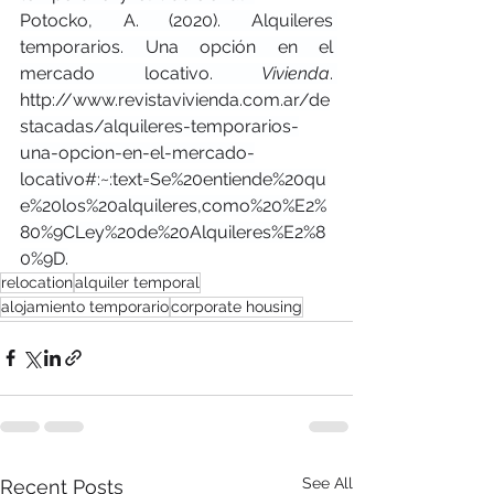
Potocko, A. (2020). Alquileres 
temporarios. Una opción en el 
mercado locativo. 
Vivienda
. 
http://www.revistavivienda.com.ar/de
stacadas/alquileres-temporarios-
una-opcion-en-el-mercado-
locativo#:~:text=Se%20entiende%20qu
e%20los%20alquileres,como%20%E2%
80%9CLey%20de%20Alquileres%E2%8
0%9D.
relocation
alquiler temporal
alojamiento temporario
corporate housing
See All
Recent Posts