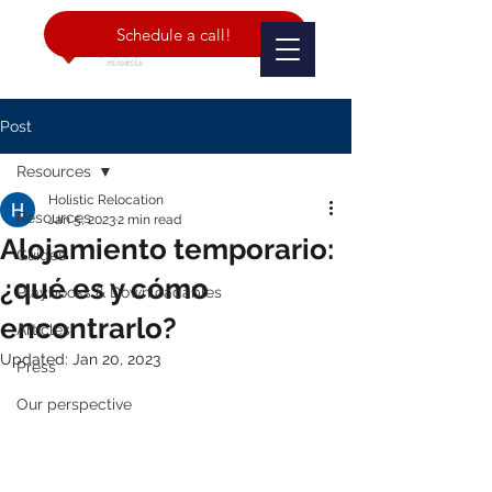
Schedule a call!
Post
Resources
Holistic Relocation
Resources
Jan 5, 2023
2 min read
Alojamiento temporario:
Guides
¿qué es y cómo
Playbooks & Downloadables
encontrarlo?
Articles
Updated:
Jan 20, 2023
Press
Our perspective