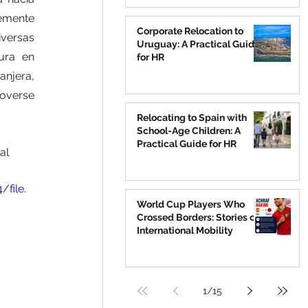
emente 
Corporate Relocation to
versas 
Uruguay: A Practical Guide
ura en 
for HR
njera, 
verse 
Relocating to Spain with
School-Age Children: A
Practical Guide for HR
al 
file.
World Cup Players Who
Crossed Borders: Stories of
International Mobility
1
/
15