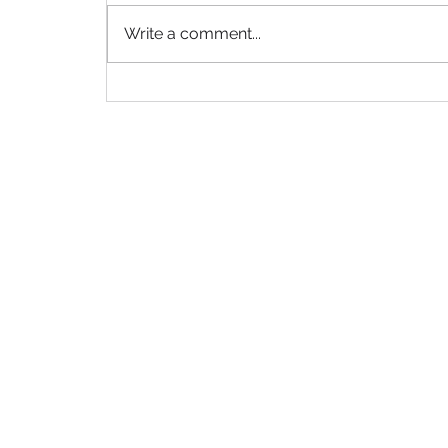
Write a comment...
EURA 2026: what we took
away from this year’s
congress