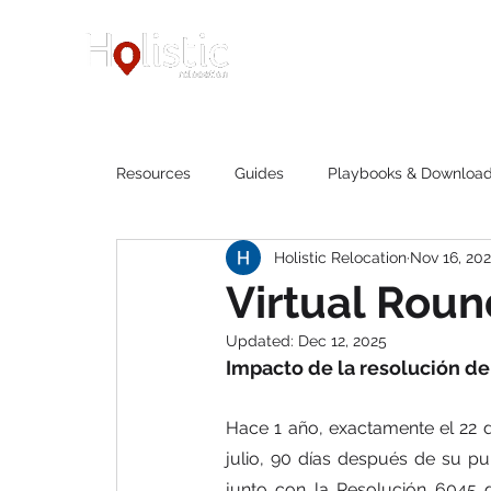
Home
Services
Resources
Guides
Playbooks & Downloa
Holistic Relocation
Nov 16, 20
Virtual Rou
Updated:
Dec 12, 2025
Impacto de la resolución de
Hace 1 año, exactamente el 22 d
julio, 90 días después de su pu
junto con la Resolución 6045 d