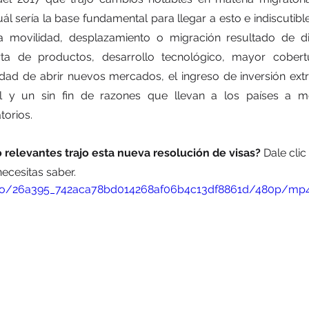
l sería la base fundamental para llegar a esto e indiscutibl
la movilidad, desplazamiento o migración resultado de di
erta de productos, desarrollo tecnológico, mayor cobert
dad de abrir nuevos mercados, el ingreso de inversión extra
l y un sin fin de razones que llevan a los países a mo
torios.
 relevantes trajo esta nueva resolución de visas? 
Dale clic 
ecesitas saber.
ideo/26a395_742aca78bd014268af06b4c13df8861d/480p/mp4/