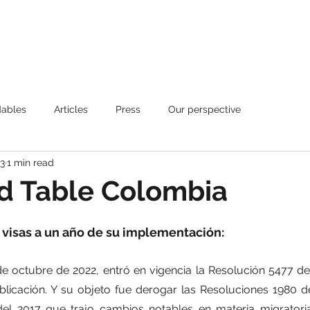
About
Coverage
Resources
dables
Articles
Press
Our perspective
23
1 min read
nd Table Colombia
 visas a un año de su implementación: 
e octubre de 2022, entró en vigencia la Resolución 5477 del
blicación. Y su objeto fue derogar las Resoluciones 1980 de
el 2017 que trajo cambios notables en materia migratoria