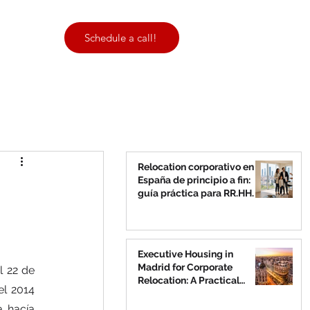
Contact
Schedule a call!
Relocation corporativo en
España de principio a fin:
guía práctica para RR.HH.
Executive Housing in
Madrid for Corporate
 22 de 
Relocation: A Practical
l 2014 
Guide for HR
 hacía 