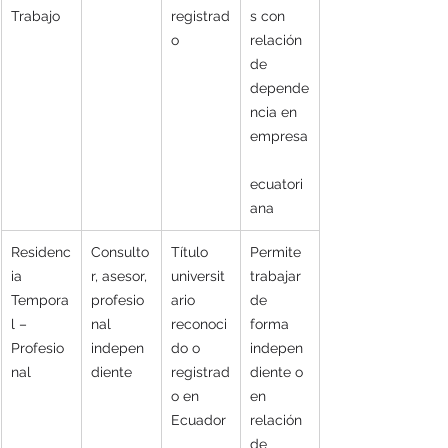
Trabajo
registrad
s con 
o
relación 
de 
depende
ncia en 
empresa
ecuatori
ana
Residenc
Consulto
Título 
Permite 
ia 
r, asesor, 
universit
trabajar 
Tempora
profesio
ario 
de 
l – 
nal 
reconoci
forma 
Profesio
indepen
do o 
indepen
nal
diente
registrad
diente o 
o en 
en 
Ecuador
relación 
de 