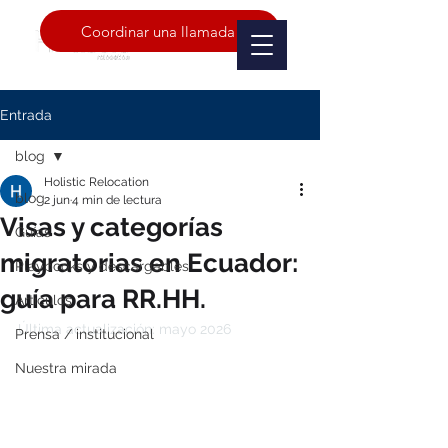
Coordinar una llamada
Entrada
blog
Holistic Relocation
blog
2 jun
4 min de lectura
Visas y categorías
Guías
migratorias en Ecuador:
Playbooks y descargables
guía para RR.HH.
Artículos
Última actualización: mayo 2026
Prensa / institucional
Nuestra mirada