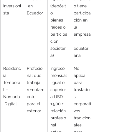
Inversioni
 en 
(depósit
o tiene 
sta
Ecuador
o, 
participa
bienes 
ción en 
raíces o 
la 
participa
empresa
ción 
societari
ecuatori
a)
ana
Residenc
Profesio
Ingreso 
No 
ia 
nal que 
mensual
aplica 
Tempora
trabaja 
 igual o 
para 
l – 
remotam
superior 
traslado
Nómada
ente 
a USD 
s 
 Digital
para el 
1.500 + 
corporati
exterior
relación 
vos 
profesio
tradicion
nal 
ales, 