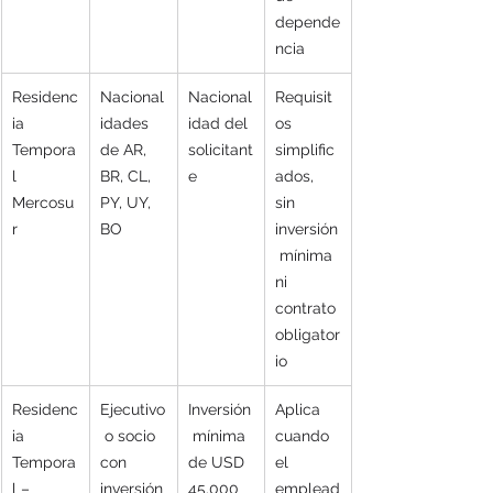
depende
ncia
Residenc
Nacional
Nacional
Requisit
ia 
idades 
idad del 
os 
Tempora
de AR, 
solicitant
simplific
l 
BR, CL, 
e
ados, 
Mercosu
PY, UY, 
sin 
r
BO
inversión
 mínima 
ni 
contrato 
obligator
io
Residenc
Ejecutivo
Inversión
Aplica 
ia 
 o socio 
 mínima 
cuando 
Tempora
con 
de USD 
el 
l – 
inversión
45.000 
emplead