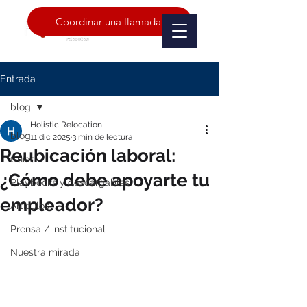
Coordinar una llamada
Entrada
blog
Holistic Relocation
blog
11 dic 2025
3 min de lectura
Reubicación laboral:
Guías
¿Cómo debe apoyarte tu
Playbooks y descargables
empleador?
Artículos
Prensa / institucional
Nuestra mirada