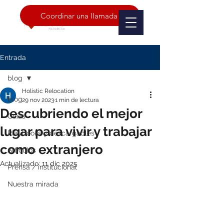
Coordinar una llamada
Entrada
blog
Holistic Relocation
blog
29 nov 2023
1 min de lectura
Descubriendo el mejor
Guías
lugar para vivir y trabajar
Playbooks y descargables
como extranjero
Artículos
Actualizado:
11 dic 2025
Prensa / institucional
Nuestra mirada