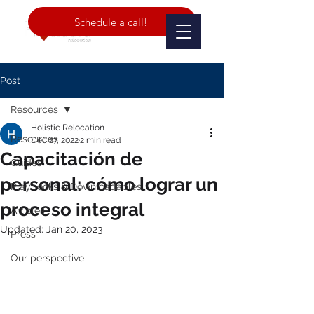
Schedule a call!
Post
Resources
Holistic Relocation
Resources
Dec 27, 2022
2 min read
Capacitación de
Guides
personal: cómo lograr un
Playbooks & Downloadables
proceso integral
Articles
Updated:
Jan 20, 2023
Press
Our perspective