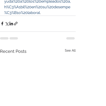
yuda%20a%20los%20empleados%20a,
h%C3%A1bil%20en%20su%20desempe
%C3%B1o%20laboral
.
See All
Recent Posts