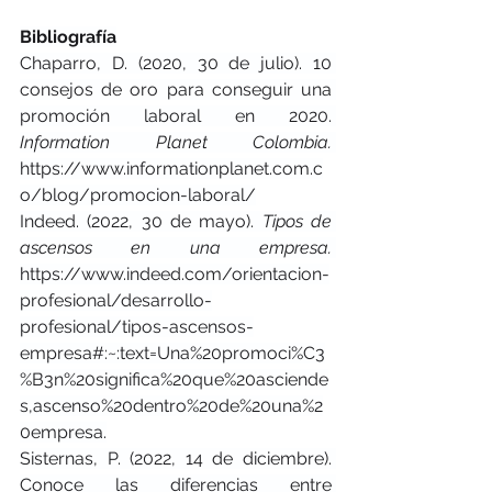
Bibliografía
Chaparro, D. (2020, 30 de julio). 10 
consejos de oro para conseguir una 
promoción laboral en 2020. 
Information Planet Colombia.
https://www.informationplanet.com.c
o/blog/promocion-laboral/
Indeed. (2022, 30 de mayo). 
Tipos de 
ascensos en una empresa.
https://www.indeed.com/orientacion-
profesional/desarrollo-
profesional/tipos-ascensos-
empresa#:~:text=Una%20promoci%C3
%B3n%20significa%20que%20asciende
s,ascenso%20dentro%20de%20una%2
0empresa.
Sisternas, P. (2022, 14 de diciembre). 
Conoce las diferencias entre 