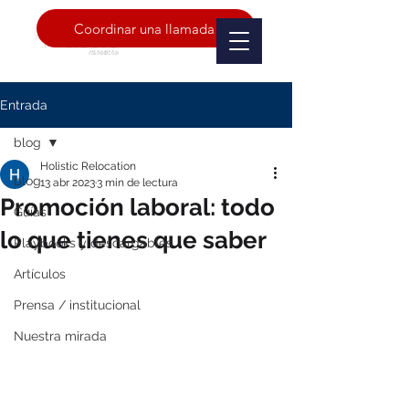
Coordinar una llamada
Entrada
blog
Holistic Relocation
blog
13 abr 2023
3 min de lectura
Promoción laboral: todo
Guías
lo que tienes que saber
Playbooks y descargables
Artículos
Prensa / institucional
Nuestra mirada