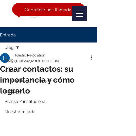
Coordinar una llamada
Entrada
blog
Holistic Relocation
blog
13 abr 2023
2 min de lectura
Crear contactos: su
Guías
importancia y cómo
Playbooks y descargables
lograrlo
Artículos
Prensa / institucional
Nuestra mirada